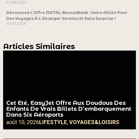
01/08/2026
Découvrez L’Offre METAL BoursoBank : Votre Alliée Pour
Des Voyages À L’étranger Sereins Et Sans Surprise !
30/07/2026
Articles Similaires
Cet Été, EasyJet Offre Aux Doudous Des
Enfants De Vrais Billets D’embarquement
Dans Six Aéroports
août 10, 2026
LIFESTYLE
,
VOYAGES&LOISIRS