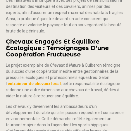
Ces initiatives s’imbriquent avec des projets de sensibilisation à
destination des visiteurs et des cavaliers, animés par des
experts, afin d’assurer un respect maximal des habitats fragiles.
Ainsi, la pratique équestre devient un acte conscient qui
respecte et valorise le paysage tout en sauvegardant la beauté
brute de la péninsule.
Chevaux Engagés Et Équilibre
Écologique : Témoignages D’une
Coopération Fructueuse
Le projet exemplaire de
Chevaux & Nature
à Quiberon témoigne
du succès d’une coopération inédite entre gestionnaires de la
presqu’île, écologues et professionnels équestres. Selon
l’
entraineur de chevaux local
, cette responsabilité écologique
redonne une autre dimension aux chevaux de travail, dédiés à
aider la nature à retrouver son équilibre.
Les chevaux y deviennent les ambassadeurs d’un
développement durable qui allie passion équestre et conscience
environnementale. Cette démarche reflète également un
tournant majeur dans la façon dont les sports hippiques
s’intègrent désormais dans des objectifs plus larges de