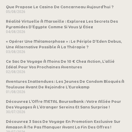
Que Propose Le Casino De Concarneau Aujourd’hui ?
05/08/2026
Réalité Virtuelle À Marseille : Explorez Les Secrets Des
Pyramides D’Égypte Comme Si Vous Y Étiez
04/08/2026
« Opérer Une Métamorphose » : Le Périple D’Eden Debus,
Une Alternative Possible À La Thérapie ?
03/08/2026
Ce Sac De Voyage À Moins De 10 € Chez Action, L’allié
Idéal Pour Vos Prochaines Aventures
02/08/2026
Aventures Inattendues : Les Jeunes De Condom Bloqués À
Toulouse Avant De Rejoindre L’Eurokamp
01/08/2026
Découvrez L’Offre METAL BoursoBank : Votre Alliée Pour
Des Voyages À L’étranger Sereins Et Sans Surprise !
30/07/2026
Découvrez 3 Sacs De Voyage En Promotion Exclusive Sur
Amazon À Ne Pas Manquer Avant La Fin Des Offres !
29/07/2026