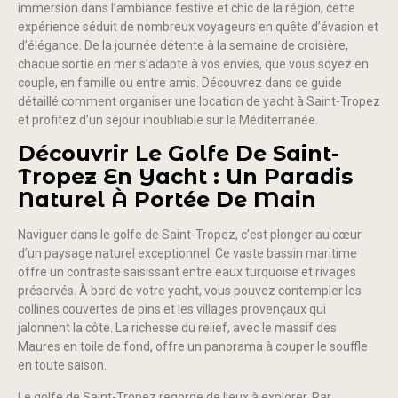
immersion dans l’ambiance festive et chic de la région, cette
expérience séduit de nombreux voyageurs en quête d’évasion et
d’élégance. De la journée détente à la semaine de croisière,
chaque sortie en mer s’adapte à vos envies, que vous soyez en
couple, en famille ou entre amis. Découvrez dans ce guide
détaillé comment organiser une location de yacht à Saint-Tropez
et profitez d’un séjour inoubliable sur la Méditerranée.
Découvrir Le Golfe De Saint-
Tropez En Yacht : Un Paradis
Naturel À Portée De Main
Naviguer dans le golfe de Saint-Tropez, c’est plonger au cœur
d’un paysage naturel exceptionnel. Ce vaste bassin maritime
offre un contraste saisissant entre eaux turquoise et rivages
préservés. À bord de votre yacht, vous pouvez contempler les
collines couvertes de pins et les villages provençaux qui
jalonnent la côte. La richesse du relief, avec le massif des
Maures en toile de fond, offre un panorama à couper le souffle
en toute saison.
Le golfe de Saint-Tropez regorge de lieux à explorer. Par