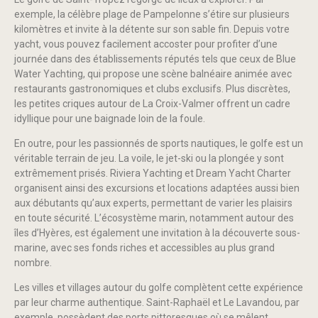
exemple, la célèbre plage de Pampelonne s’étire sur plusieurs
kilomètres et invite à la détente sur son sable fin. Depuis votre
yacht, vous pouvez facilement accoster pour profiter d’une
journée dans des établissements réputés tels que ceux de Blue
Water Yachting, qui propose une scène balnéaire animée avec
restaurants gastronomiques et clubs exclusifs. Plus discrètes,
les petites criques autour de La Croix-Valmer offrent un cadre
idyllique pour une baignade loin de la foule.
En outre, pour les passionnés de sports nautiques, le golfe est un
véritable terrain de jeu. La voile, le jet-ski ou la plongée y sont
extrêmement prisés. Riviera Yachting et Dream Yacht Charter
organisent ainsi des excursions et locations adaptées aussi bien
aux débutants qu’aux experts, permettant de varier les plaisirs
en toute sécurité. L’écosystème marin, notamment autour des
îles d’Hyères, est également une invitation à la découverte sous-
marine, avec ses fonds riches et accessibles au plus grand
nombre.
Les villes et villages autour du golfe complètent cette expérience
par leur charme authentique. Saint-Raphaël et Le Lavandou, par
exemple, possèdent des ports pittoresques où se mêlent