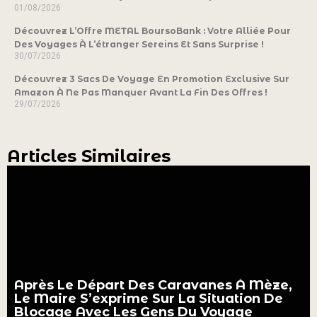
01/08/2026
Découvrez L’Offre METAL BoursoBank : Votre Alliée Pour
Des Voyages À L’étranger Sereins Et Sans Surprise !
30/07/2026
Découvrez 3 Sacs De Voyage En Promotion Exclusive Sur
Amazon À Ne Pas Manquer Avant La Fin Des Offres !
29/07/2026
Articles Similaires
Après Le Départ Des Caravanes À Mèze,
Le Maire S’exprime Sur La Situation De
Blocage Avec Les Gens Du Voyage