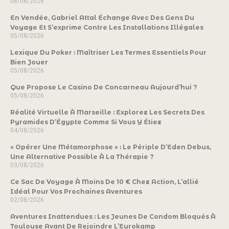
06/08/2026
En Vendée, Gabriel Attal Échange Avec Des Gens Du
Voyage Et S’exprime Contre Les Installations Illégales
05/08/2026
Lexique Du Poker : Maîtriser Les Termes Essentiels Pour
Bien Jouer
05/08/2026
Que Propose Le Casino De Concarneau Aujourd’hui ?
05/08/2026
Réalité Virtuelle À Marseille : Explorez Les Secrets Des
Pyramides D’Égypte Comme Si Vous Y Étiez
04/08/2026
« Opérer Une Métamorphose » : Le Périple D’Eden Debus,
Une Alternative Possible À La Thérapie ?
03/08/2026
Ce Sac De Voyage À Moins De 10 € Chez Action, L’allié
Idéal Pour Vos Prochaines Aventures
02/08/2026
Aventures Inattendues : Les Jeunes De Condom Bloqués À
Toulouse Avant De Rejoindre L’Eurokamp