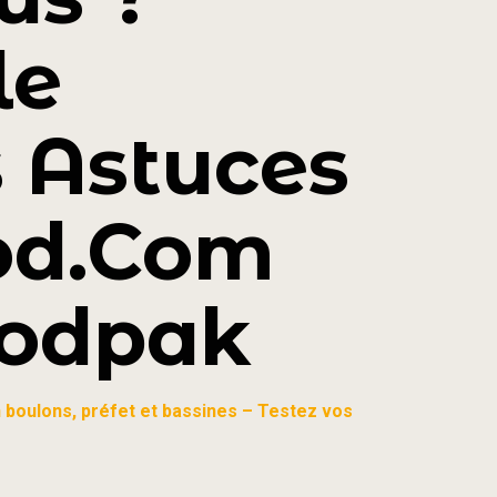
le
s Astuces
od.com
Sodpak
en boulons, préfet et bassines – Testez vos