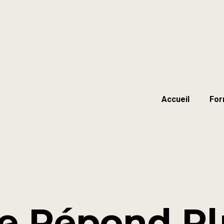
Accueil
For
e Répond Pl