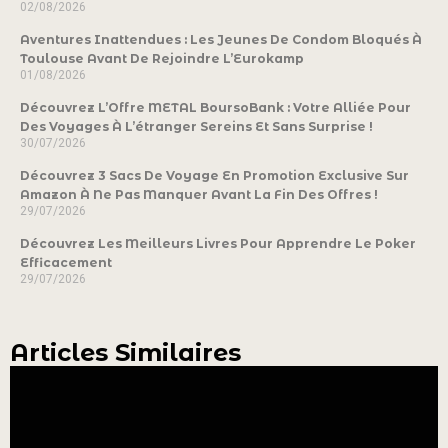
02/08/2026
Aventures Inattendues : Les Jeunes De Condom Bloqués À
Toulouse Avant De Rejoindre L’Eurokamp
01/08/2026
Découvrez L’Offre METAL BoursoBank : Votre Alliée Pour
Des Voyages À L’étranger Sereins Et Sans Surprise !
30/07/2026
Découvrez 3 Sacs De Voyage En Promotion Exclusive Sur
Amazon À Ne Pas Manquer Avant La Fin Des Offres !
29/07/2026
Découvrez Les Meilleurs Livres Pour Apprendre Le Poker
Efficacement
29/07/2026
Articles Similaires