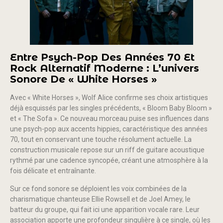
Entre Psych-Pop Des Années 70 Et
Rock Alternatif Moderne : L’univers
Sonore De « White Horses »
Avec « White Horses », Wolf Alice confirme ses choix artistiques
déjà esquissés par les singles précédents, « Bloom Baby Bloom »
et « The Sofa ». Ce nouveau morceau puise ses influences dans
une psych-pop aux accents hippies, caractéristique des années
70, tout en conservant une touche résolument actuelle. La
construction musicale repose sur un riff de guitare acoustique
rythmé par une cadence syncopée, créant une atmosphère à la
fois délicate et entraînante.
Sur ce fond sonore se déploient les voix combinées de la
charismatique chanteuse Ellie Rowsell et de Joel Amey, le
batteur du groupe, qui fait ici une apparition vocale rare. Leur
association apporte une profondeur singulière à ce single, où les