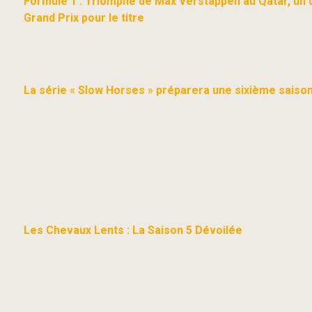
Formule 1 : Triomphe de Max Verstappen au Qatar, un 
Grand Prix pour le titre
La série « Slow Horses » préparera une sixième saison 
Les Chevaux Lents : La Saison 5 Dévoilée