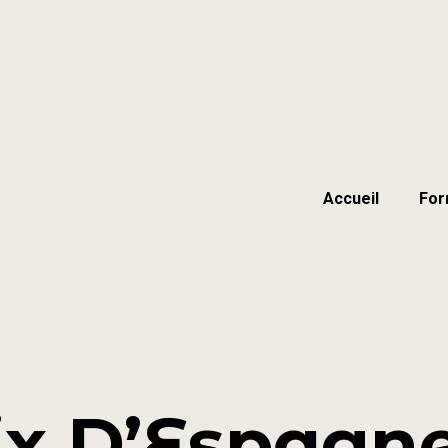
Accueil
For
x D’Espagne