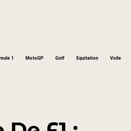
mule 1
MotoGP
Golf
Equitation
Voile
 De F1 :