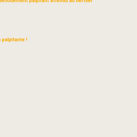
dénouement palpitant attendu au dernier
palpitante !